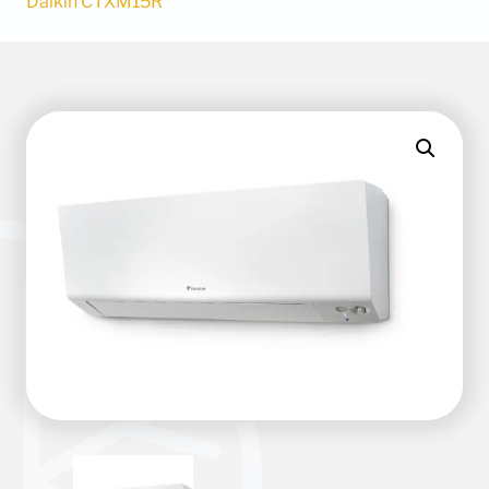
Daikin CTXM15R