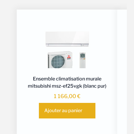
Ensemble climatisation murale
mitsubishi msz-ef25vgk (blanc pur)
mit
ms
1 166,00
€
Ajouter au panier