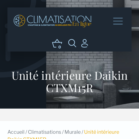
0
Unité intérieure Daikin
CTXM15R
Accueil
/
Climatisations
/
Murale
/
Unité intérieure