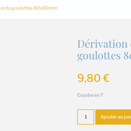
accords goulottes 80x60mm
Dérivation
goulottes
9,80
€
Courbe en T
quantité
Ajouter au pa
de
Dérivation