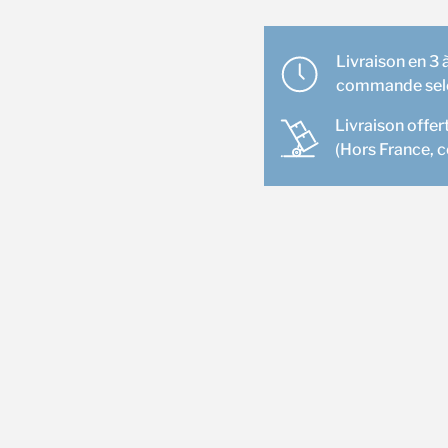
en
T
pour
Livraison en 3 à
raccords
commande selon
goulottes
Livraison offer
80x60mm
(Hors France, 