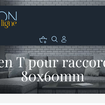
0
en T pour raccor
80x60mm