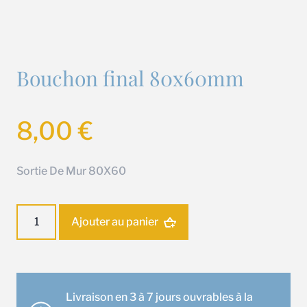
Bouchon final 80x60mm
8,00
€
Sortie De Mur 80X60
quantité
Ajouter au panier
de
Bouchon
final
80x60mm
Livraison en 3 à 7 jours ouvrables à la