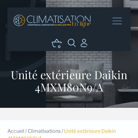
0
Unité extérieure Daikin
4MXM80N9/A
Accueil
/
Climatisations
/
Unité extérieure Daikin