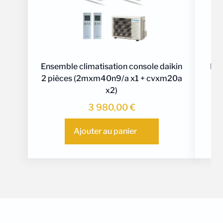
Ensemble climatisation console daikin
Ens
2 pièces (2mxm40n9/a x1 + cvxm20a
x2)
3 980,00
€
Ajouter au panier