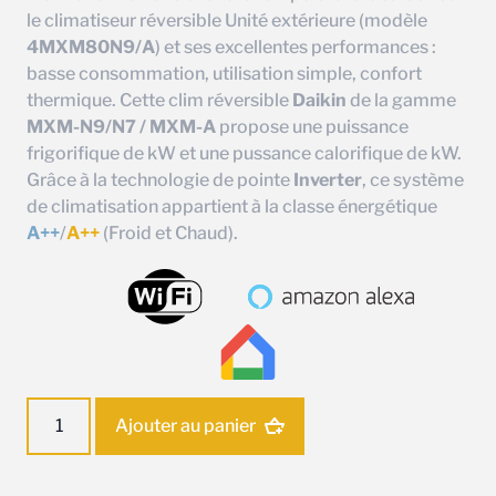
le climatiseur réversible Unité extérieure (modèle
4MXM80N9/A
) et ses excellentes performances :
basse consommation, utilisation simple, confort
thermique. Cette clim réversible
Daikin
de la gamme
MXM-N9/N7 / MXM-A
propose une puissance
frigorifique de kW et une pussance calorifique de kW.
Grâce à la technologie de pointe
Inverter
, ce système
de climatisation appartient à la classe énergétique
A++
/
A++
(Froid et Chaud).
quantité
Ajouter au panier
de
Unité
extérieure