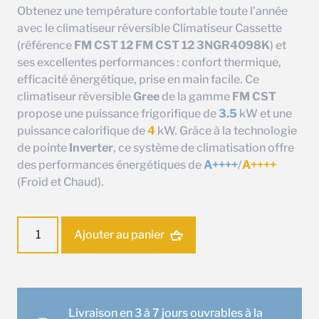
Obtenez une température confortable toute l’année
avec le climatiseur réversible Climatiseur Cassette
(référence
FM CST 12 FM CST 12 3NGR4098K
) et
ses excellentes performances : confort thermique,
efficacité énergétique, prise en main facile. Ce
climatiseur réversible
Gree
de la gamme
FM CST
propose une puissance frigorifique de
3.5
kW et une
puissance calorifique de
4
kW. Grâce à la technologie
de pointe
Inverter
, ce système de climatisation offre
des performances énergétiques de
A++++
/
A++++
(Froid et Chaud).
quantité
Ajouter au panier
de
Ensemble
climatisation
Climatiseur
Cassette
Livraison en 3 à 7 jours ouvrables à la