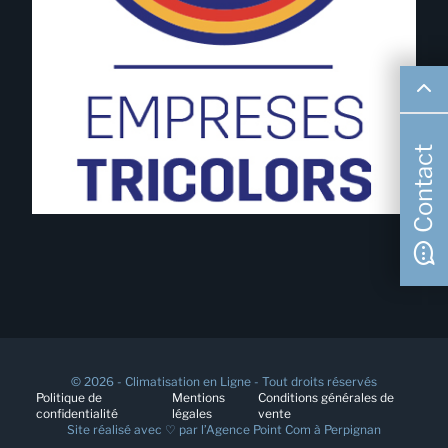
Contact
© 2026 - Climatisation en Ligne - Tout droits réservés
Politique de
Mentions
Conditions générales de
confidentialité
légales
vente
Site réalisé avec ♡ par l’
Agence Point Com à Perpignan