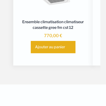
Ensemble climatisation climatiseur
En
cassette gree fm cst 12
ca
770,00
€
Ajouter au panier