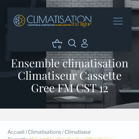
0
Ensemble climatisation
Climatiseur Cassette
Gree FM CST 12
Accueil
/
Climatisations
/
Climatiseur