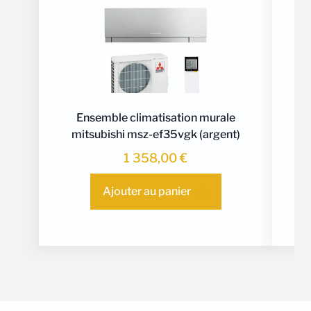
Ensemble climatisation murale
En
mitsubishi msz-ef35vgk (argent)
c
1 358,00
€
Ajouter au panier