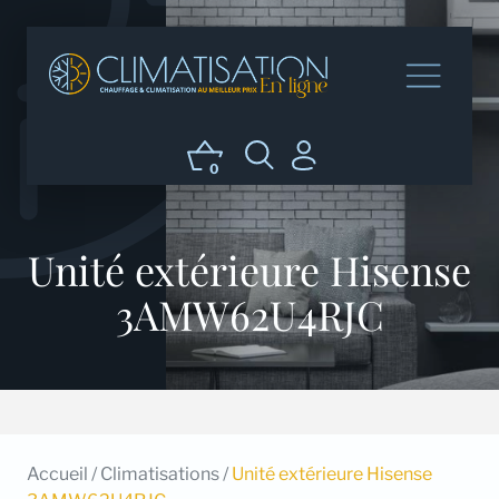
0
Unité extérieure Hisense
3AMW62U4RJC
Accueil
/
Climatisations
/
Unité extérieure Hisense