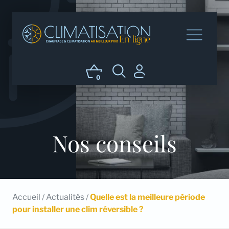
0
Nos conseils
Accueil
/
Actualités
/
Quelle est la meilleure période
pour installer une clim réversible ?