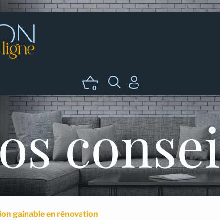
0
os consei
tion gainable en rénovation