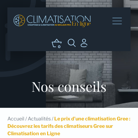
0
Nos conseils
Accueil
/
Actualités
/
Le prix d’une climatisation Gree :
Découvrez les tarifs des climatiseurs Gree sur
Climatisation en Ligne