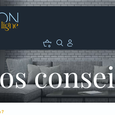
0
os consei
 ?