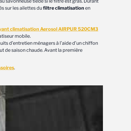
u savonneuse tiède si le filtre est gras. Durant
s sur les ailettes du
filtre climatisation
en
yant climatisation Aerosol AIRPUR 520CM3
atiseur mobile.
duits d’entretien ménagers à l’aide d’un chiffon
ut de saison chaude. Avant la première
ssoires
.