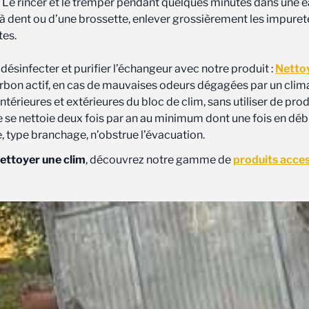
 ! Le rincer et le tremper pendant quelques minutes dans une ea
 à dent ou d’une brossette, enlever grossièrement les impureté
tes.
 désinfecter et purifier l’échangeur avec notre produit :
Netto
charbon actif, en cas de mauvaises odeurs dégagées par un clim
ntérieures et extérieures du bloc de clim, sans utiliser de pro
e se nettoie deux fois par an au minimum dont une fois en déb
le, type branchage, n’obstrue l’évacuation.
ttoyer une clim
, découvrez notre gamme de
produits acce