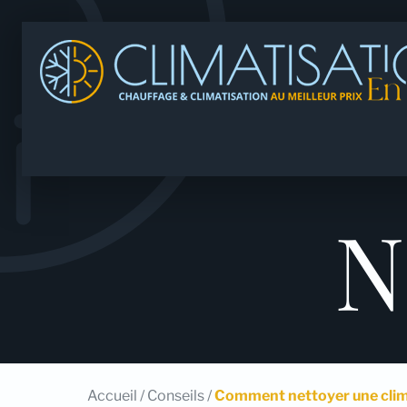
N
Accueil
/
Conseils
/
Comment nettoyer une clim