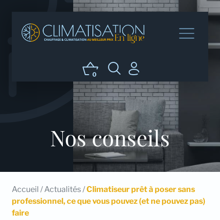
0
Nos conseils
Accueil
/
Actualités
/
Climatiseur prêt à poser sans
professionnel, ce que vous pouvez (et ne pouvez pas)
faire