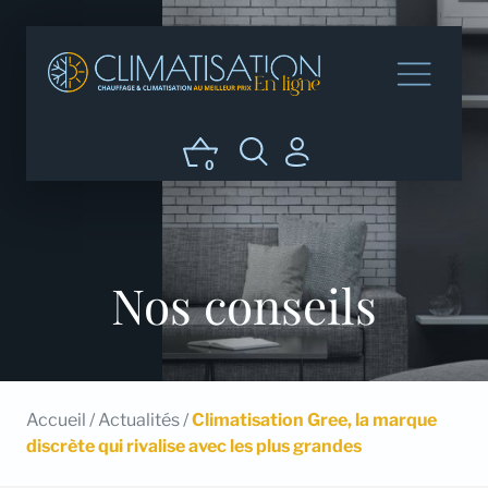
0
Nos conseils
Accueil
/
Actualités
/
Climatisation Gree, la marque
discrète qui rivalise avec les plus grandes