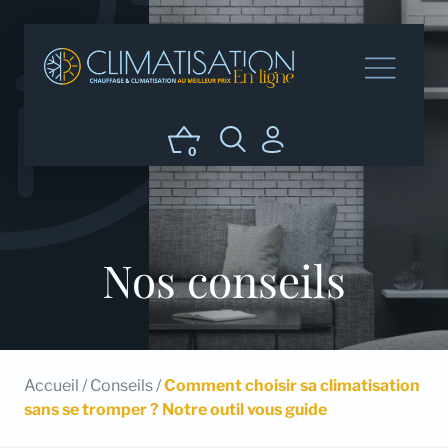
0
Nos conseils
Accueil
/
Conseils
/
Comment choisir sa climatisation
sans se tromper ? Notre outil vous guide