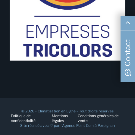
Contact
© 2026 - Climatisation en Ligne - Tout droits réservés
Politique de
Mentions
Conditions générales de
confidentialité
légales
vente
Site réalisé avec ♡ par l’
Agence Point Com à Perpignan