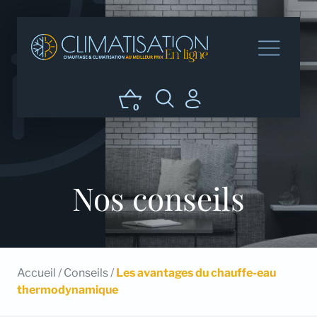
0
Nos conseils
Accueil
/
Conseils
/
Les avantages du chauffe-eau
thermodynamique