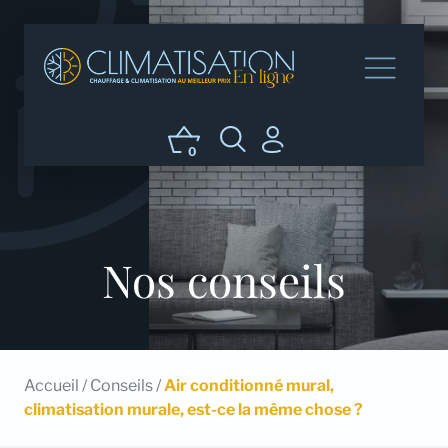
0
Nos conseils
Accueil
/
Conseils
/
Air conditionné mural,
climatisation murale, est-ce la même chose ?