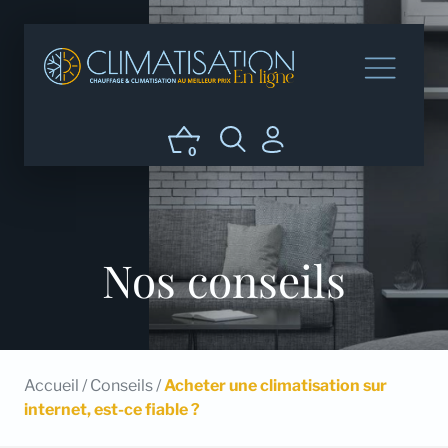
0
Nos conseils
Accueil
/
Conseils
/
Acheter une climatisation sur
internet, est-ce fiable ?